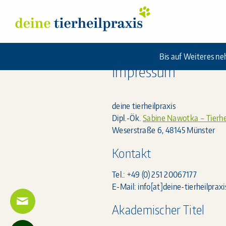
Skip
Deine Tierheilpraxis
to
content
Bis auf Weiteres ne
Impressum
deine tierheilpraxis
Dipl.-Ök.
Sabine Nawotka – Tierhe
Weserstraße 6, 48145 Münster
Kontakt
Tel.: +49 (0) 251 20067177
E-Mail: info[at]deine-tierheilpraxi
Akademischer Titel