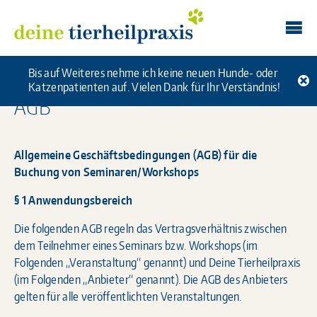
Skip
Deine Tierheilpraxis
to
content
Bis auf Weiteres nehme ich keine neuen Hunde- oder
Katzenpatienten auf. Vielen Dank für Ihr Verständnis!
AGB
Allgemeine Geschäftsbedingungen (AGB) für die
Buchung von Seminaren/Workshops
§ 1 Anwendungsbereich
Die folgenden AGB regeln das Vertragsverhältnis zwischen
dem Teilnehmer eines Seminars bzw. Workshops (im
Folgenden „Veranstaltung“ genannt) und Deine Tierheilpraxis
(im Folgenden „Anbieter“ genannt). Die AGB des Anbieters
gelten für alle veröffentlichten Veranstaltungen.