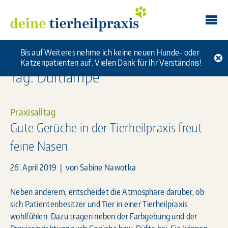
Skip
Deine Tierheilpraxis
to
content
Bis auf Weiteres nehme ich keine neuen Hunde- oder
Katzenpatienten auf. Vielen Dank für Ihr Verständnis!
Tag: Duftlampe
Praxisalltag
Gute Gerüche in der Tierheilpraxis freut
feine Nasen
26. April 2019
| von
Sabine Nawotka
Neben anderem, entscheidet die Atmosphäre darüber, ob
sich Patientenbesitzer und Tier in einer Tierheilpraxis
wohlfühlen. Dazu tragen neben der Farbgebung und der