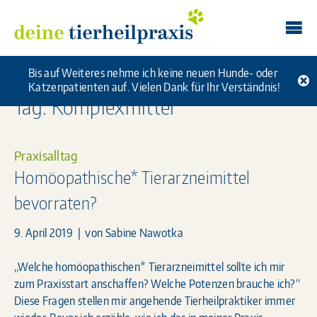
Skip
Deine Tierheilpraxis
to
content
Bis auf Weiteres nehme ich keine neuen Hunde- oder
Katzenpatienten auf. Vielen Dank für Ihr Verständnis!
Tag: Komplexmittel
Praxisalltag
Homöopathische* Tierarzneimittel
bevorraten?
9. April 2019
| von
Sabine Nawotka
„Welche homöopathischen* Tierarzneimittel sollte ich mir
zum Praxisstart anschaffen? Welche Potenzen brauche ich?“
Diese Fragen stellen mir angehende Tierheilpraktiker immer