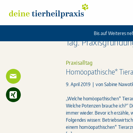
Skip
Deine Tierheilpraxis
to
content
Bis auf Weiteres ne
Tag: Praxisgründun
Praxisalltag
Homöopathische* Tiera
9. April 2019
| von
Sabine Nawot
„Welche homöopathischen* Tierarz
Welche Potenzen brauche ich?“ Di
immer wieder. Bevor ich erzähle, w
Folgendes wissen: Betriebswirtscha
einem homöopathischen* Tierarzne