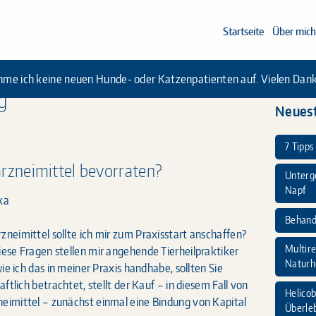
Startseite
Über mich
hme ich keine neuen Hunde- oder Katzenpatienten auf. Vielen Dank 
g
Neuest
7 Tipps
rzneimittel bevorraten?
Unterg
Napf
ka
Behandl
neimittel sollte ich mir zum Praxisstart anschaffen?
Multire
ese Fragen stellen mir angehende Tierheilpraktiker
Naturh
ie ich das in meiner Praxis handhabe, sollten Sie
ftlich betrachtet, stellt der Kauf – in diesem Fall von
Helicob
imittel – zunächst einmal eine Bindung von Kapital
Überle