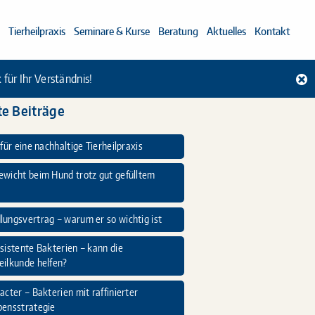
Tierheilpraxis
Seminare & Kurse
Beratung
Aktuelles
Kontakt
für Ihr Verständnis!
e Beiträge
 für eine nachhaltige Tierheilpraxis
ewicht beim Hund trotz gut gefülltem
ungsvertrag – warum er so wichtig ist
sistente Bakterien – kann die
eilkunde helfen?
acter – Bakterien mit raffinierter
bensstrategie