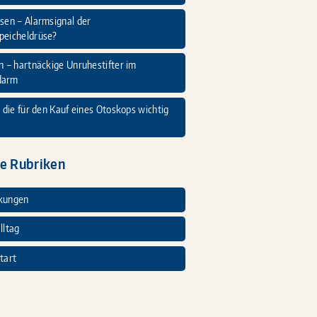
sen – Alarmsignal der
peicheldrüse?
n – hartnäckige Unruhestifter im
darm
, die für den Kauf eines Otoskops wichtig
e Rubriken
kungen
lltag
tart