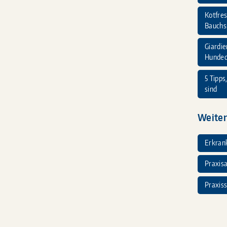
Kotfres
Bauchs
Giardie
Hunde
5 Tipps
sind
Weiter
Erkran
Praxisa
Praxiss