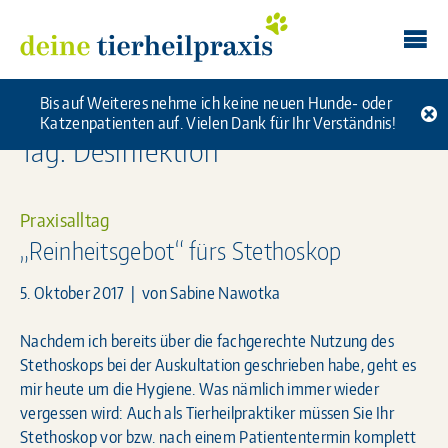
Skip
Deine Tierheilpraxis
to
content
Bis auf Weiteres nehme ich keine neuen Hunde- oder
Katzenpatienten auf. Vielen Dank für Ihr Verständnis!
Tag: Desinfektion
Praxisalltag
„Reinheitsgebot“ fürs Stethoskop
5. Oktober 2017
| von
Sabine Nawotka
Nachdem ich bereits über die fachgerechte Nutzung des
Stethoskops bei der Auskultation geschrieben habe, geht es
mir heute um die Hygiene. Was nämlich immer wieder
vergessen wird: Auch als Tierheilpraktiker müssen Sie Ihr
Stethoskop vor bzw. nach einem Patiententermin komplett