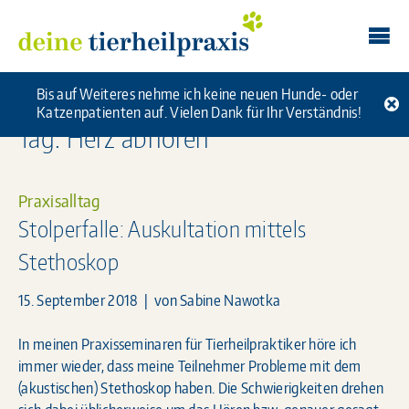
Skip
Deine Tierheilpraxis
to
content
Bis auf Weiteres nehme ich keine neuen Hunde- oder
Katzenpatienten auf. Vielen Dank für Ihr Verständnis!
Tag: Herz abhören
Praxisalltag
Stolperfalle: Auskultation mittels
Stethoskop
15. September 2018
| von
Sabine Nawotka
In meinen Praxisseminaren für Tierheilpraktiker höre ich
immer wieder, dass meine Teilnehmer Probleme mit dem
(akustischen) Stethoskop haben. Die Schwierigkeiten drehen