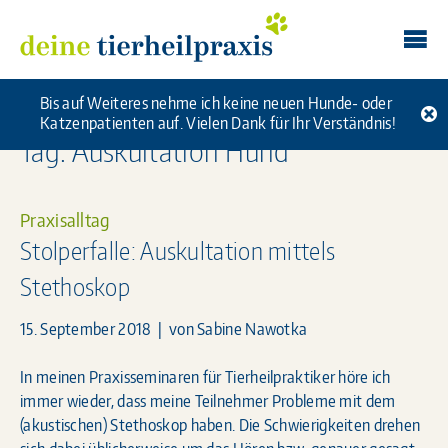
Skip
Deine Tierheilpraxis
to
content
Bis auf Weiteres nehme ich keine neuen Hunde- oder
Katzenpatienten auf. Vielen Dank für Ihr Verständnis!
Tag: Auskultation Hund
Praxisalltag
Stolperfalle: Auskultation mittels
Stethoskop
15. September 2018
| von
Sabine Nawotka
In meinen Praxisseminaren für Tierheilpraktiker höre ich
immer wieder, dass meine Teilnehmer Probleme mit dem
(akustischen) Stethoskop haben. Die Schwierigkeiten drehen